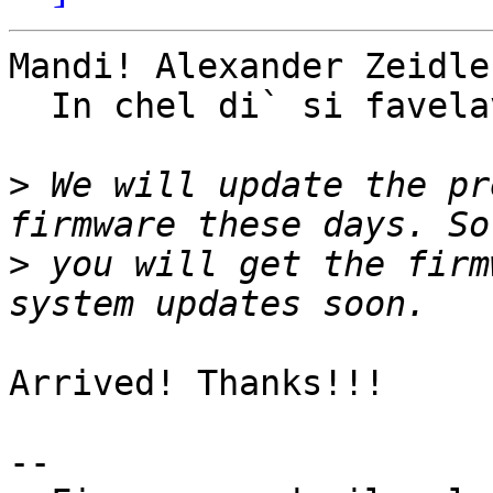
Mandi! Alexander Zeidler
  In chel di` si favelave...

>
 We will update the pr
>
 you will get the firm
Arrived! Thanks!!!

-- 
